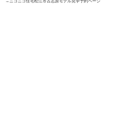
→ニコニコ住宅松江市古志原モデル見学予約ページ